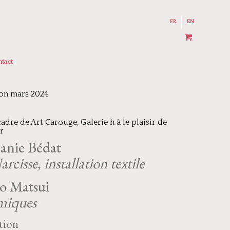
FR
EN
tact
on mars 2024
cadre de Art Carouge, Galerie h à le plaisir de
r
anie Bédat
rcisse, installation textile
o Matsui
miques
tion