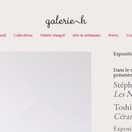
ueil
Collections
Valérie Hangel
Arts & Artisanats
News
Con
Expositi
Dans le 
présente
Stéph
Les Na
Toshi
Céra
Exposi