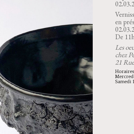
02.03.
Vernis
en pré
02.03.
De 11h
Les oeu
chez 
21 Rue
Horaire
Mercredi
Samedi 1