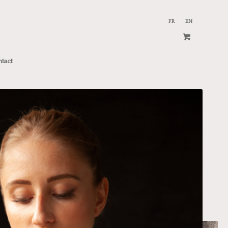
FR
EN
tact