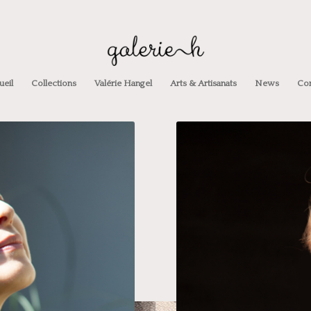
ueil
Collections
Valérie Hangel
Arts & Artisanats
News
Con