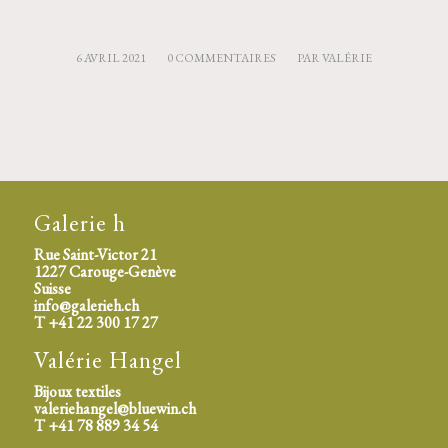
6 AVRIL 2021
0 COMMENTAIRES
PAR
VALÉRIE
/
/
Galerie h
Rue Saint-Victor 21
1227 Carouge-Genève
Suisse
info@galerieh.ch
T +41 22 300 17 27
espace
Valérie Hangel
Bijoux textiles
valeriehangel@bluewin.ch
T +41 78 889 34 54