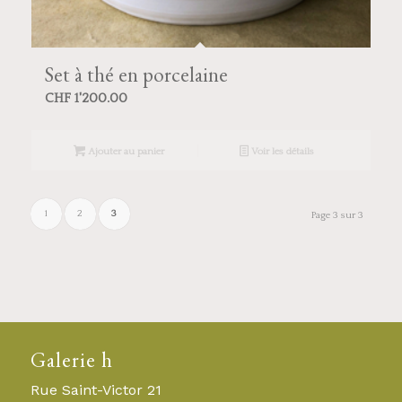
Set à thé en porcelaine
CHF
1'200.00
Ajouter au panier
Voir les détails
1
2
3
Page 3 sur 3
Galerie h
Rue Saint-Victor 21